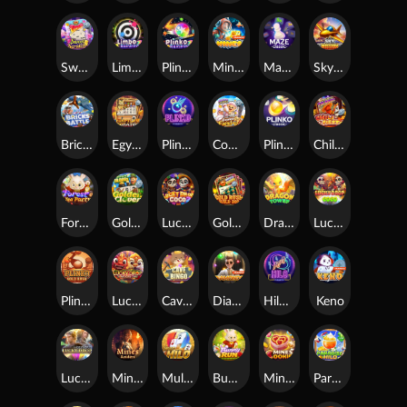
Sweet Scratch
Limbo Rainbow
Plinko Rainbow
Mines
Maze Classic
Sky Mission
Bricks Battle
Egypt Gem Scratch
Plinko Neon
Cookie Fiesta
Plinko Classic
Chili Fiesta
Forest Tea Party
Golden Clover
Lucky Drop: Coco 2
Gold Rush: Wild Dig
Dragon Tower
Lucky Drop-Coco
Plinko Gold Rush
Lucky Drop-GongXiFaChai
Cave Bingo
Diamonds
Hilo Neon
Keno
Lucky Drop-Olympus
Mines Raider
Multi Hilo
Bunny Run
Mines Cookie
Paradise Hilo