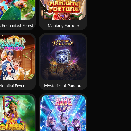
s Enchanted Forest
Mahjong Fortune
Nomikai Fever
Mysteries of Pandora