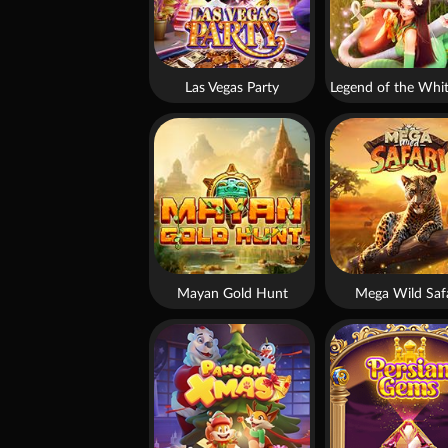
Las Vegas Party
Mayan Gold Hunt
Mega Wild Safa