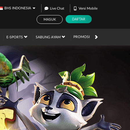
BHS INDONESIA
Live Chat
Versi Mobile
DAFTAR
MASUK
PROMOSI
E-SPORTS
SABUNG AYAM