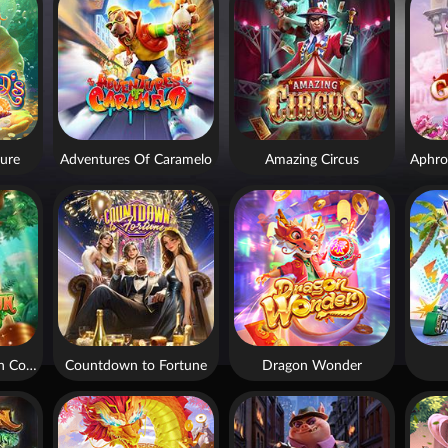
ure
Adventures Of Caramelo
Amazing Circus
Chasing Leprechaun Coins
Countdown to Fortune
Dragon Wonder