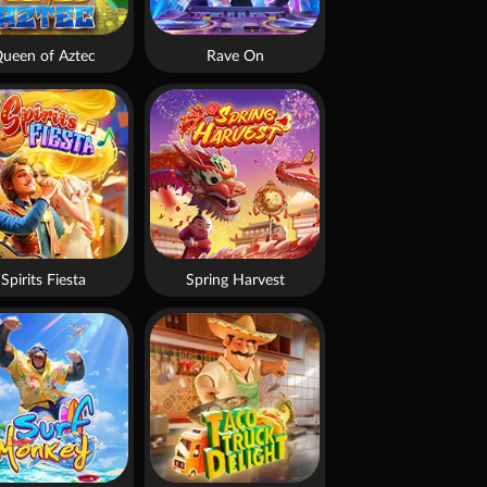
ueen of Aztec
Rave On
Spirits Fiesta
Spring Harvest