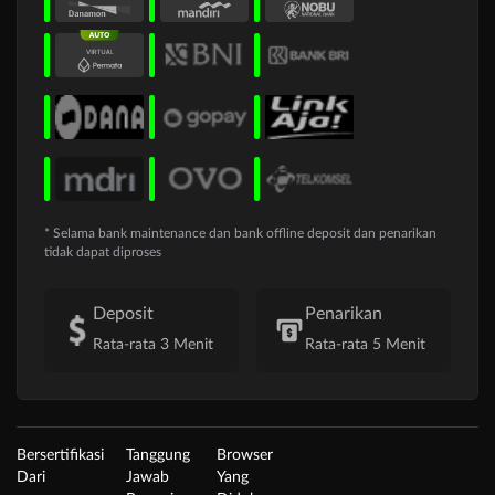
* Selama bank maintenance dan bank offline deposit dan penarikan
tidak dapat diproses
Deposit
Penarikan
Rata-rata 3 Menit
Rata-rata 5 Menit
Bersertifikasi
Tanggung
Browser
Dari
Jawab
Yang