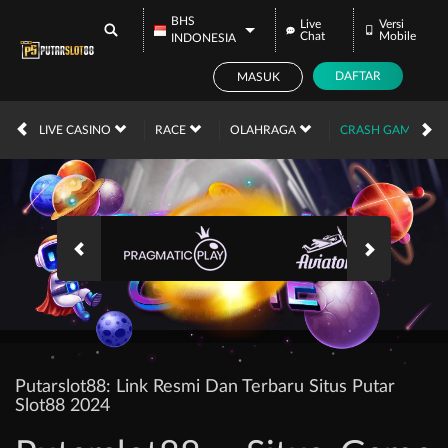
BHS
Live
Versi
Chat
Mobile
INDONESIA
DAFTAR
MASUK
LIVE CASINO
RACE
OLAHRAGA
CRASH GAME
Putarslot88: Link Resmi Dan Terbaru Situs Putar
Slot88 2024