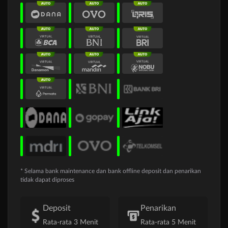
* Selama bank maintenance dan bank offline deposit dan penarikan
tidak dapat diproses
Deposit
Penarikan
Rata-rata 3 Menit
Rata-rata 5 Menit