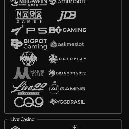
Live Casino