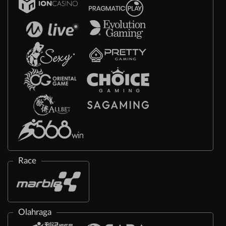
Race
Olahraga