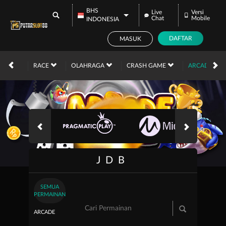
BHS
Live
Versi
Chat
Mobile
INDONESIA
DAFTAR
MASUK
SINO
RACE
OLAHRAGA
CRASH GAME
ARCADE
JDB
SEMUA
PERMAINAN
ARCADE