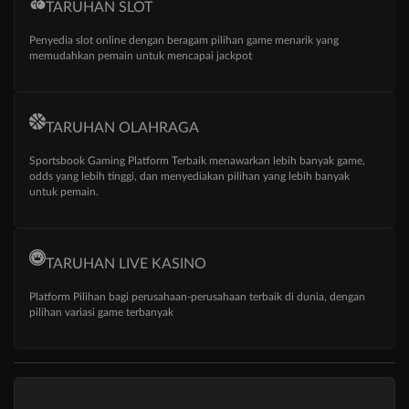
TARUHAN SLOT
Penyedia slot online dengan beragam pilihan game menarik yang
memudahkan pemain untuk mencapai jackpot
TARUHAN OLAHRAGA
Sportsbook Gaming Platform Terbaik menawarkan lebih banyak game,
odds yang lebih tinggi, dan menyediakan pilihan yang lebih banyak
untuk pemain.
TARUHAN LIVE KASINO
Platform Pilihan bagi perusahaan-perusahaan terbaik di dunia, dengan
pilihan variasi game terbanyak