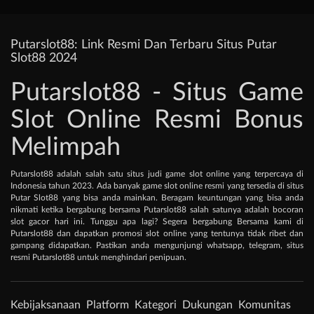
Putarslot88: Link Resmi Dan Terbaru Situs Putar
Slot88 2024
Putarslot88 - Situs Game
Slot Online Resmi Bonus
Melimpah
Putarslot88 adalah salah satu situs judi game slot online yang terpercaya di
Indonesia tahun 2023. Ada banyak game slot online resmi yang tersedia di situs
Putar Slot88 yang bisa anda mainkan. Beragam keuntungan yang bisa anda
nikmati ketika bergabung bersama Putarslot88 salah satunya adalah bocoran
slot gacor hari ini. Tunggu apa lagi? Segera bergabung Bersama kami di
Putarslot88 dan dapatkan promosi slot online yang tentunya tidak ribet dan
gampang didapatkan. Pastikan anda mengunjungi whatsapp, telegram, situs
resmi Putarslot88 untuk menghindari penipuan.
Kebijaksanaan
Platform
Kategori
Dukungan
Komunitas