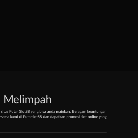
s Melimpah
 di situs Putar Slot88 yang bisa anda mainkan. Beragam keuntungan
ersama kami di Putarslot88 dan dapatkan promosi slot online yang