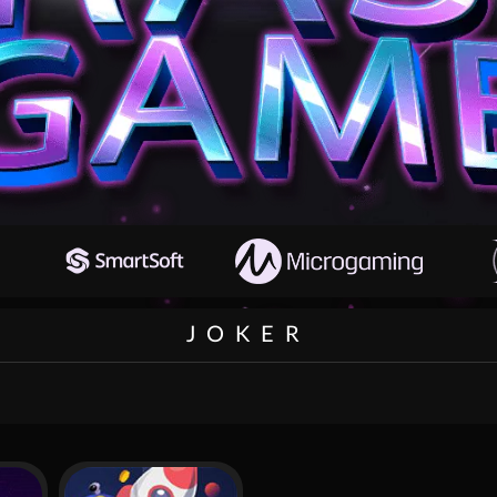
JOKER