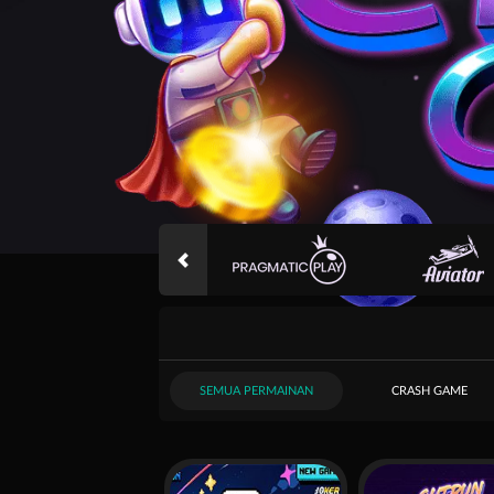
SEMUA PERMAINAN
CRASH GAME