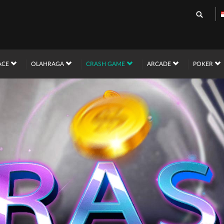
ACE
OLAHRAGA
CRASH GAME
ARCADE
POKER