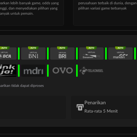
rkan lebih banyak game, odds yang
perusahaan terbaik di dunia, dengan
tinggi, dan menyediakan pilihan yang
pilihan variasi game terbanyak
banyak untuk pemain.
arikan tidak dapat diproses
Penarikan
Rata-rata 5 Menit