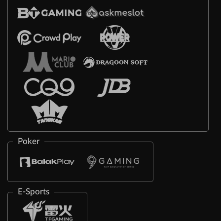
Poker
E-Sports