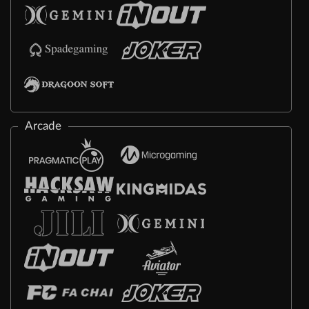
Arcade