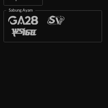
Sabung Ayam