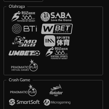
Olahraga
Crash Game