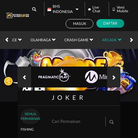
BHS
Live
Versi
Chat
Mobile
INDONESIA
DAFTAR
MASUK
RACE
OLAHRAGA
CRASH GAME
ARCADE
PO
JOKER
SEMUA
PERMAINAN
FISHING