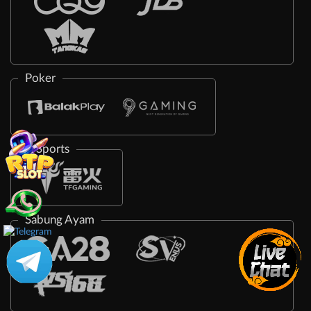
Poker
E-Sports
Sabung Ayam