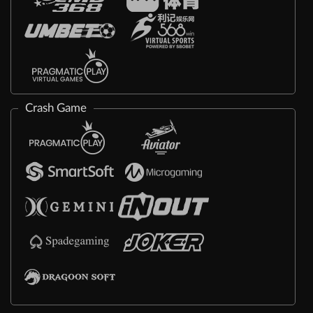
Crash Game