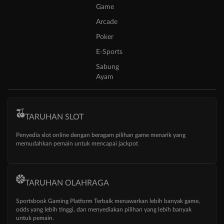
Game
Arcade
Poker
E-Sports
Sabung
Ayam
TARUHAN SLOT
Penyedia slot online dengan beragam pilihan game menarik yang
memudahkan pemain untuk mencapai jackpot
TARUHAN OLAHRAGA
Sportsbook Gaming Platform Terbaik menawarkan lebih banyak game,
odds yang lebih tinggi, dan menyediakan pilihan yang lebih banyak
untuk pemain.