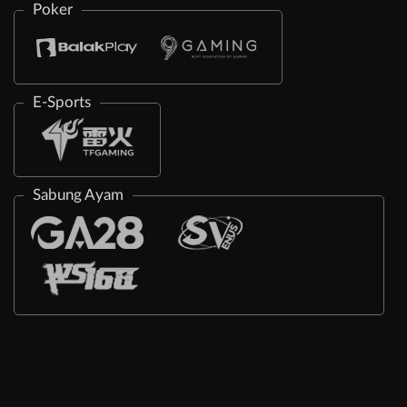
Poker
E-Sports
Sabung Ayam