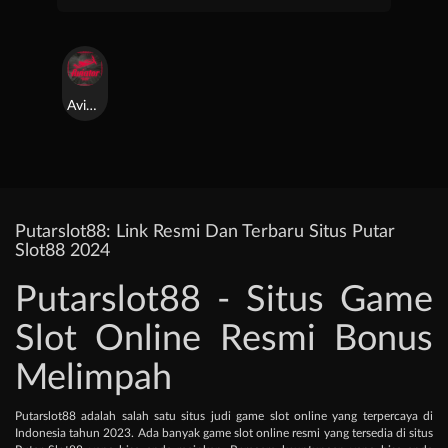
Aviator
Putarslot88: Link Resmi Dan Terbaru Situs Putar
Slot88 2024
Putarslot88 - Situs Game
Slot Online Resmi Bonus
Melimpah
Putarslot88 adalah salah satu situs judi game slot online yang terpercaya di
Indonesia tahun 2023. Ada banyak game slot online resmi yang tersedia di situs