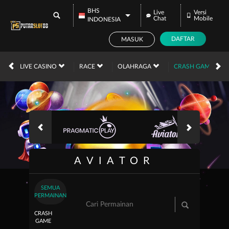
BHS
Live
Versi
Chat
Mobile
INDONESIA
DAFTAR
MASUK
LIVE CASINO
RACE
OLAHRAGA
CRASH GAME
AVIATOR
SEMUA
PERMAINAN
CRASH
GAME