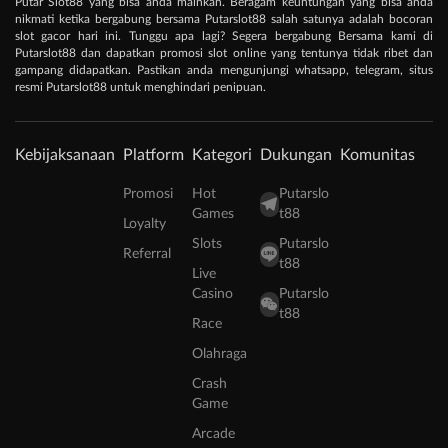
Putar Slot88 yang bisa anda mainkan. Beragam keuntungan yang bisa anda
nikmati ketika bergabung bersama Putarslot88 salah satunya adalah bocoran
slot gacor hari ini. Tunggu apa lagi? Segera bergabung Bersama kami di
Putarslot88 dan dapatkan promosi slot online yang tentunya tidak ribet dan
gampang didapatkan. Pastikan anda mengunjungi whatsapp, telegram, situs
resmi Putarslot88 untuk menghindari penipuan.
Kebijaksanaan
Platform
Kategori
Dukungan
Komunitas
Promosi
Hot
Putarslo
Games
t88
Loyalty
Slots
Putarslo
Referral
t88
Live
Casino
Putarslo
t88
Race
Olahraga
Crash
Game
Arcade