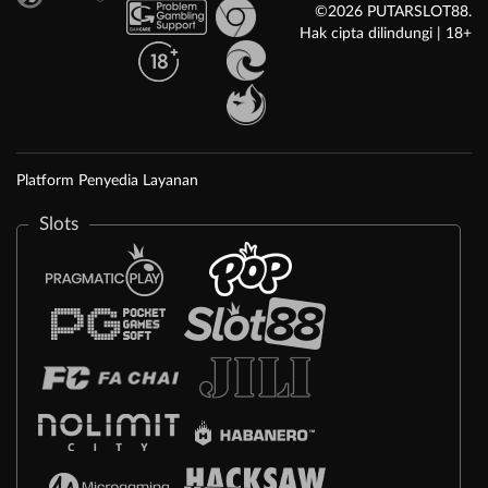
©2026 PUTARSLOT88.
Hak cipta dilindungi | 18+
Platform Penyedia Layanan
Slots