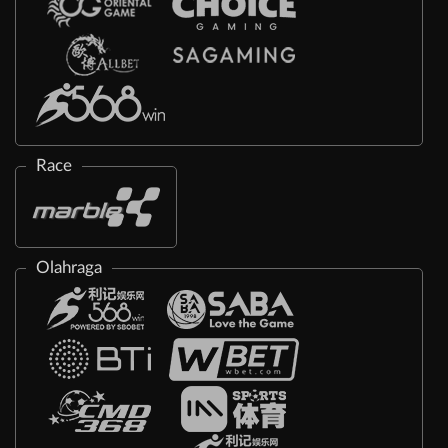
Race
Olahraga