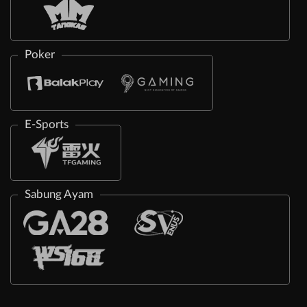
Poker
E-Sports
Sabung Ayam