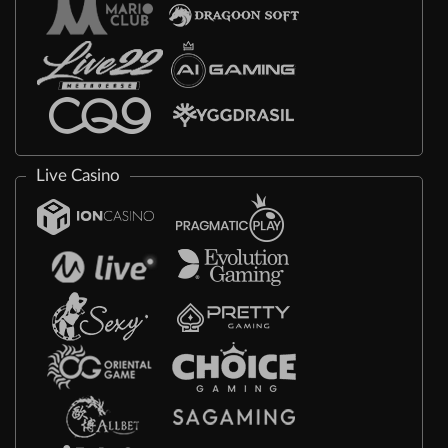
Live Casino