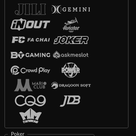
Poker