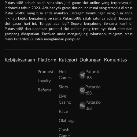
Putarslot88 adalah salah satu situs judi game slot online yang terpercaya di
Indonesia tahun 2023. Ada banyak game slot online resmi yang tersedia di situs
Putar Slot88 yang bisa anda mainkan. Beragam keuntungan yang bisa anda
nikmati ketika bergabung bersama Putarslot88 salah satunya adalah bocoran
slot gacor hari ini. Tunggu apa lagi? Segera bergabung Bersama kami di
Putarslot88 dan dapatkan promosi slot online yang tentunya tidak ribet dan
gampang didapatkan. Pastikan anda mengunjungi whatsapp, telegram, situs
resmi Putarslot88 untuk menghindari penipuan.
Kebijaksanaan
Platform
Kategori
Dukungan
Komunitas
Promosi
Hot
Putarslo
Games
t88
Loyalty
Slots
Putarslo
Referral
t88
Live
Casino
Putarslo
t88
Race
Olahraga
Crash
Game