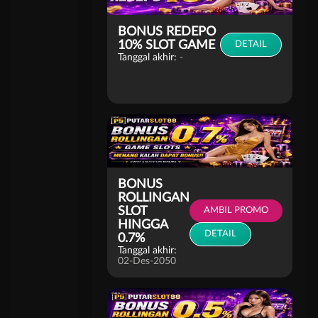
BONUS REDEPO
10% SLOT GAME
DETAIL
Tanggal akhir:
-
BONUS
ROLLINGAN
SLOT
AMBIL PROMO
HINGGA
DETAIL
0.7%
Tanggal akhir:
02-Des-2050