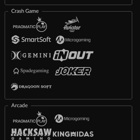
Crash Game
Arcade